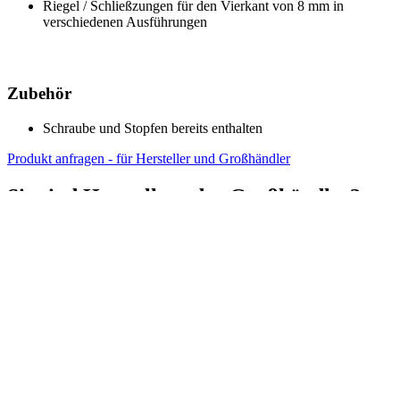
Riegel / Schließzungen für den Vierkant von 8 mm in
verschiedenen Ausführungen
Zubehör
Schraube und Stopfen bereits enthalten
Produkt anfragen - für Hersteller und Großhändler
Sie sind Hersteller oder Großhändler?
Nehmen Sie Kontakt mit uns auf!
Fragen, Wünsche oder Anregungen
STS Oberholz GmbH & Co. KG
Oststraße 15, 42551 Velbert
Tel.:
+49 (0) 2051 2073-600
Fax: +49 (0) 2051 2073-619